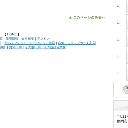
【
HOME
】
覧
｜
新着情報
｜
会社概要
｜
アクセス
刷
｜
折パンフレット・リーフレット印刷
｜
名刺・ショップカード印刷
印刷
｜
封筒印刷
｜
その他印刷・その他請負業務
〒811-
福岡市