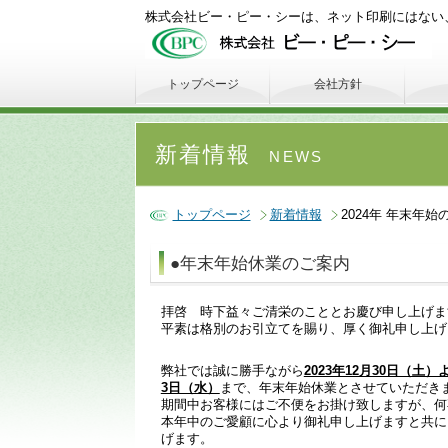
株式会社ビー・ピー・シーは、ネット印刷にはない
トップページ
会社方針
新着情報
NEWS
トップページ
新着情報
2024年 年末年始
●年末年始休業のご案内
拝啓 時下益々ご清栄のこととお慶び申し上げま
平素は格別のお引立てを賜り、厚く御礼申し上げ
弊社では誠に勝手ながら
2023年12月30日（土）よ
3日（水）
まで、年末年始休業とさせていただき
期間中お客様にはご不便をお掛け致しますが、何
本年中のご愛顧に心より御礼申し上げますと共に
げます。