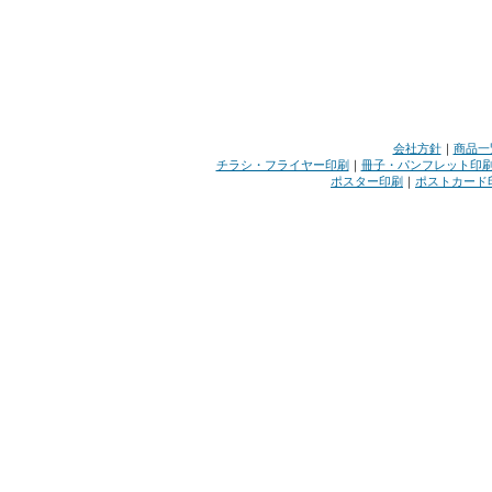
会社方針
｜
商品一
チラシ・フライヤー印刷
｜
冊子・パンフレット印
ポスター印刷
｜
ポストカード